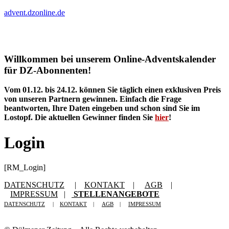
advent.dzonline.de
Startseite
|
Abo
|
Tagesausgaben
|
E-Paper Login
Willkommen bei unserem Online-Adventskalender
für DZ-Abonnenten!
Vom 01.12. bis 24.12. können Sie täglich einen exklusiven Preis
von unseren Partnern gewinnen. Einfach die Frage
beantworten,
Ihre Daten eingeben und schon sind Sie im
Lostopf.
Die aktuellen Gewinner finden Sie
hier
!
Login
[RM_Login]
DATENSCHUTZ
|
KONTAKT
|
AGB
|
IMPRESSUM
|
STELLENANGEBOTE
DATENSCHUTZ
|
KONTAKT
|
AGB
|
IMPRESSUM